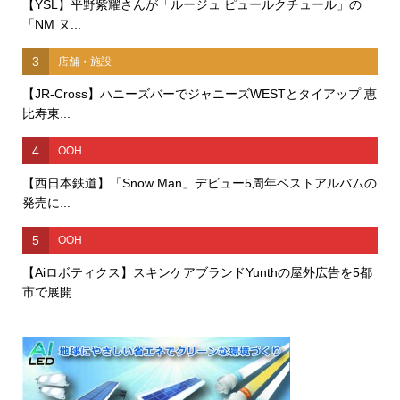
【YSL】平野紫耀さんが「ルージュ ピュールクチュール」の
「NM ヌ...
3
店舗・施設
【JR-Cross】ハニーズバーでジャニーズWESTとタイアップ 恵
比寿東...
4
OOH
【西日本鉄道】「Snow Man」デビュー5周年ベストアルバムの
発売に...
5
OOH
【Aiロボティクス】スキンケアブランドYunthの屋外広告を5都
市で展開