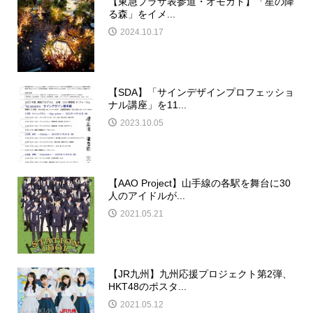
【東急プラザ表参道・オモカド】「星の降
る森」をイメ...
2024.10.17
【SDA】「サインデザインプロフェッショ
ナル講座」を11...
2023.10.05
【AAO Project】山手線の各駅を舞台に30
人のアイドルが...
2021.05.21
【JR九州】九州応援プロジェクト第2弾、
HKT48のポスタ...
2021.05.12