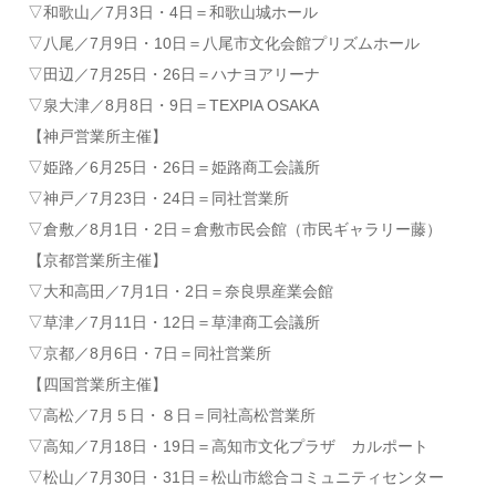
▽和歌山／7月3日・4日＝和歌山城ホール
▽八尾／7月9日・10日＝八尾市文化会館プリズムホール
▽田辺／7月25日・26日＝ハナヨアリーナ
▽泉大津／8月8日・9日＝TEXPIA OSAKA
【神戸営業所主催】
▽姫路／6月25日・26日＝姫路商工会議所
▽神戸／7月23日・24日＝同社営業所
▽倉敷／8月1日・2日＝倉敷市民会館（市民ギャラリー藤）
【京都営業所主催】
▽大和高田／7月1日・2日＝奈良県産業会館
▽草津／7月11日・12日＝草津商工会議所
▽京都／8月6日・7日＝同社営業所
【四国営業所主催】
▽高松／7月５日・８日＝同社高松営業所
▽高知／7月18日・19日＝高知市文化プラザ カルポート
▽松山／7月30日・31日＝松山市総合コミュニティセンター