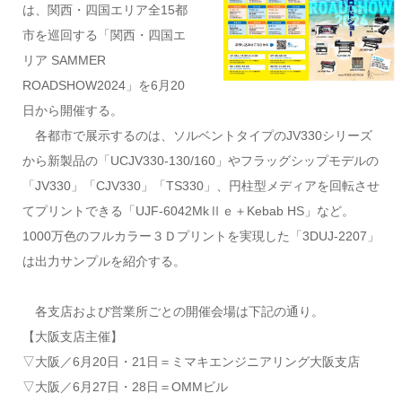
は、関西・四国エリア全15都
市を巡回する「関西・四国エ
リア SAMMER
ROADSHOW2024」を6月20
日から開催する。
各都市で展示するのは、ソルベントタイプのJV330シリーズ
から新製品の「UCJV330-130/160」やフラッグシップモデルの
「JV330」「CJV330」「TS330」、円柱型メディアを回転させ
てプリントできる「UJF-6042MkⅡｅ＋Kebab HS」など。
1000万色のフルカラー３Ｄプリントを実現した「3DUJ-2207」
は出力サンプルを紹介する。
各支店および営業所ごとの開催会場は下記の通り。
【大阪支店主催】
▽大阪／6月20日・21日＝ミマキエンジニアリング大阪支店
▽大阪／6月27日・28日＝OMMビル