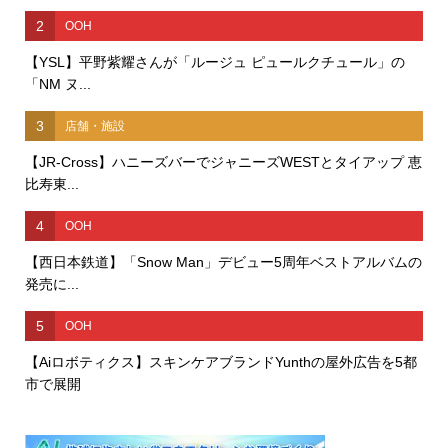
2
OOH
【YSL】平野紫耀さんが「ルージュ ピュールクチュール」の
「NM ヌ...
3
店舗・施設
【JR-Cross】ハニーズバーでジャニーズWESTとタイアップ 恵
比寿東...
4
OOH
【西日本鉄道】「Snow Man」デビュー5周年ベストアルバムの
発売に...
5
OOH
【Aiロボティクス】スキンケアブランドYunthの屋外広告を5都
市で展開