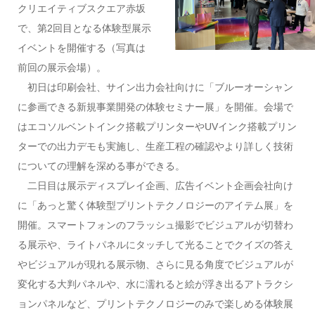
クリエイティブスクエア赤坂
で、第2回目となる体験型展示
イベントを開催する（写真は
前回の展示会場）。
初日は印刷会社、サイン出力会社向けに「ブルーオーシャン
に参画できる新規事業開発の体験セミナー展」を開催。会場で
はエコソルベントインク搭載プリンターやUVインク搭載プリン
ターでの出力デモも実施し、生産工程の確認やより詳しく技術
についての理解を深める事ができる。
二日目は展示ディスプレイ企画、広告イベント企画会社向け
に「あっと驚く体験型プリントテクノロジーのアイテム展」を
開催。スマートフォンのフラッシュ撮影でビジュアルが切替わ
る展示や、ライトパネルにタッチして光ることでクイズの答え
やビジュアルが現れる展示物、さらに見る角度でビジュアルが
変化する大判パネルや、水に濡れると絵が浮き出るアトラクシ
ョンパネルなど、プリントテクノロジーのみで楽しめる体験展