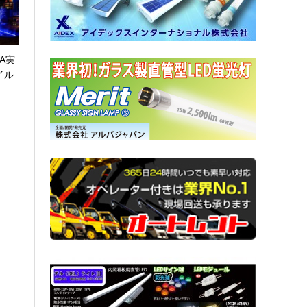
A実
イル