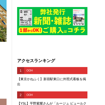
アクセスランキング
1
OOH
【東京かねふく】新宿駅東口に外照式看板を掲
出
2
OOH
【YSL】平野紫耀さんが「ルージュ ピュールク