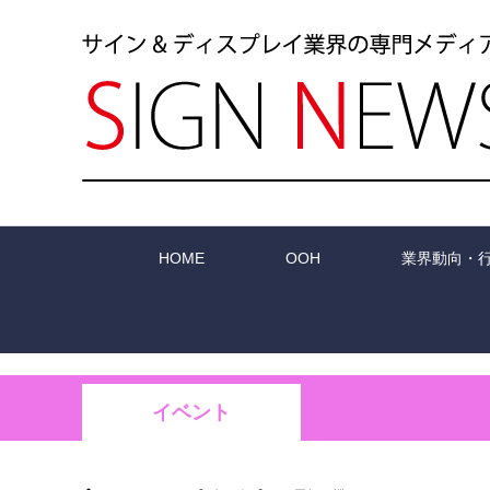
HOME
OOH
業界動向・
イベント