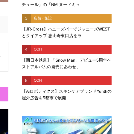
チュール」の「NM ヌードミュ...
3
店舗・施設
【JR-Cross】ハニーズバーでジャニーズWEST
とタイアップ 恵比寿東口店をラ...
4
OOH
【西日本鉄道】「Snow Man」デビュー5周年ベ
ストアルバムの発売にあわせ、...
5
OOH
【Aiロボティクス】スキンケアブランドYunthの
屋外広告を5都市で展開