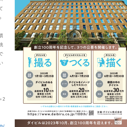
て
っ
慣
眺
で
い
＝2
th/