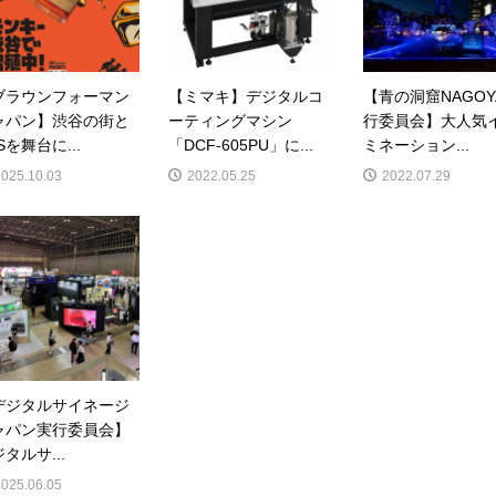
ブラウンフォーマン
【ミマキ】デジタルコ
【青の洞窟NAGOY
ャパン】渋谷の街と
ーティングマシン
行委員会】大人気
Sを舞台に...
「DCF-605PU」に...
ミネーション...
2025.10.03
2022.05.25
2022.07.29
デジタルサイネージ
ャパン実行委員会】
タルサ...
2025.06.05