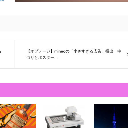
品
【オプテージ】mineoの「小さすぎる広告」掲出 中
づりとポスター...