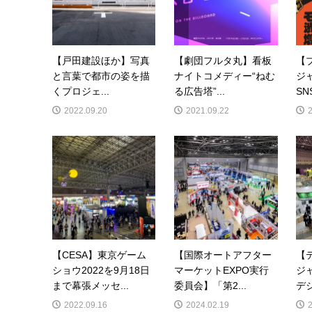
【戸田建設ほか】写真
【劇団フルタ丸】看板
【
と言葉で都市の姿を描
ナイトコメディー“ねむ
ジ
くプロジェ...
る広告塔”...
SN
2022.09.20
2021.09.22
【CESA】東京ゲーム
【国際オートアフター
【
ショウ2022を9月18日
マーケットEXPO実行
ジ
まで幕張メッセ...
委員会】「第2...
デジ
2022.09.16
2024.02.19