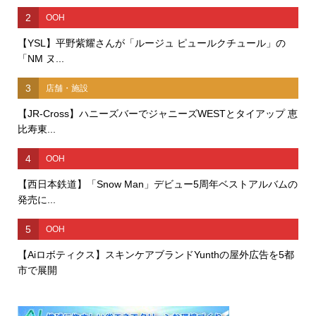
2
OOH
【YSL】平野紫耀さんが「ルージュ ピュールクチュール」の
「NM ヌ...
3
店舗・施設
【JR-Cross】ハニーズバーでジャニーズWESTとタイアップ 恵
比寿東...
4
OOH
【西日本鉄道】「Snow Man」デビュー5周年ベストアルバムの
発売に...
5
OOH
【Aiロボティクス】スキンケアブランドYunthの屋外広告を5都
市で展開