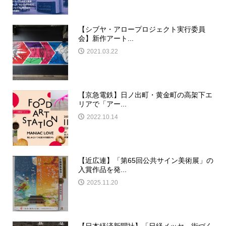
【シブヤ・アロープロジェクト実行委員
会】新作アート...
2021.03.22
【京急電鉄】日ノ出町・黄金町の高架下エ
リアで「アー...
2022.10.14
【近広連】「第65回公共サイン美術展」の
入賞作品を発...
2025.11.20