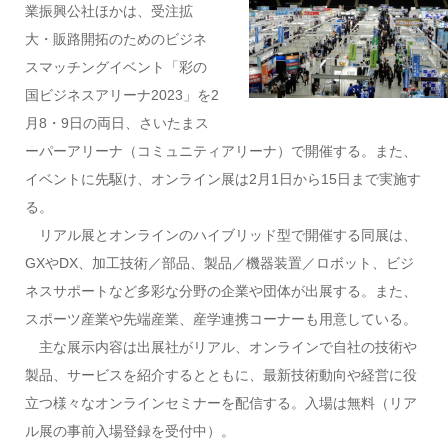
業振興公社ほかは、受注拡
大・販路開拓のためのビジネ
スマッチングイベント「彩の
国ビジネスアリーナ2023」を2
月8・9日の両日、さいたまス
ーパーアリーナ（コミュニティアリーナ）で開催する。また、
イベントに先駆け、オンライン展は2月1日から15日まで実施す
る。
リアル展とオンラインのハイブリッド型で開催する同展は、
GXやDX、加工技術／部品、製品／機器装置／ロボット、ビジ
ネスサポートなど多彩な分野の企業や団体が出展する。また、
スポーツ産業や先端産業、産学連携コーナーも用意している。
主な展示内容は出展社がリアル、オンラインで自社の技術や
製品、サービスを紹介するとともに、最新技術動向や経営に役
立つ様々なオンラインセミナーを配信する。入場は無料（リア
ル展の事前入場登録を受付中）。