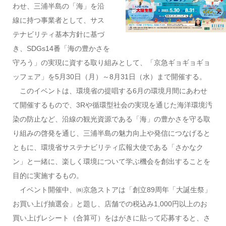
わせ、三浦半島の「海」を沿
線に持つ事業者として、サス
テナビリティ基本方針に基づ
き、SDGs14番「海の豊かさを
守ろう」の実現に資する取り組みとして、「京急ギョギョギョ
ッフェア」を5月30日（月）～8月31日（水）まで開催する。
このイベントは、環境省の提唱する6月の環境月間にあわせ
て開催するもので、3Rや循環型社会の実現を通じた海洋環境汚
染の防止など、沿線の観光資源である「海」の豊かさを守る取
り組みの啓発を通じ、三浦半島の魅力向上や発信につなげると
ともに、環境省サステナビリティ広報大使である「さかなク
ン」と一緒に、楽しく環境について学ぶ機会を創出することを
目的に実施するもの。
イベント開催中、㈱京急ストアは「創立89周年「大誕生祭」
お買い上げ抽選会」と題し、店舗での税込み1,000円以上のお
買い上げレシート（合算可）をはがきに貼って応募すると、さ