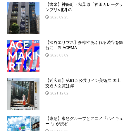
【書泉】神保町・秋葉原「神田カレーグラ
ンプリ×北斗の...
2023.09.25
【渋谷エリマネ】多様性あふれる渋谷を舞
台に「PLACEMA...
2023.03.09
【近広連】第61回公共サイン美術展 国土
交通大臣賞は岸...
2021.12.02
【東急】東急グループとアニメ『ハイキュ
ー!!』が渋谷...