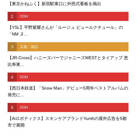
【東京かねふく】新宿駅東口に外照式看板を掲出
2
OOH
【YSL】平野紫耀さんが「ルージュ ピュールクチュール」の
「NM ヌ...
3
店舗・施設
【JR-Cross】ハニーズバーでジャニーズWESTとタイアップ 恵
比寿東...
4
OOH
【西日本鉄道】「Snow Man」デビュー5周年ベストアルバムの
発売に...
5
OOH
【Aiロボティクス】スキンケアブランドYunthの屋外広告を5都
市で展開