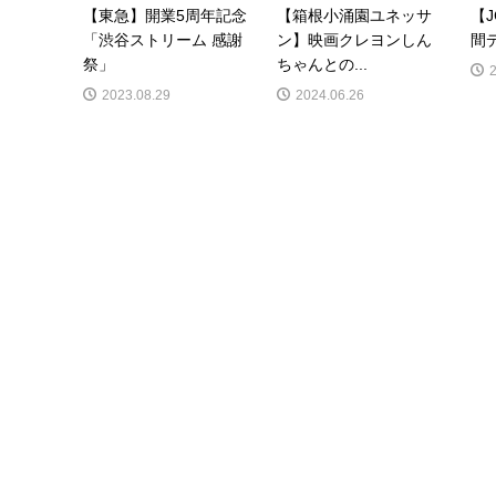
【東急】開業5周年記念
【箱根小涌園ユネッサ
【
「渋谷ストリーム 感謝
ン】映画クレヨンしん
間
祭」
ちゃんとの...
2023.08.29
2024.06.26