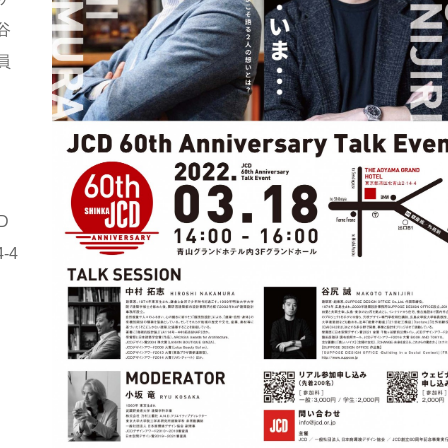
谷
員
D
-4
：