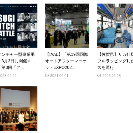
ベンチャー型事業承
【IAAE】「第19回国際
【佐賀県】サガ仕
】3月3日に開催す
オートアフターマーケ
フルラッピングし
第3回「ア...
ットEXPO202...
スを運行
2023.02.22
2021.06.01
2023.02.28