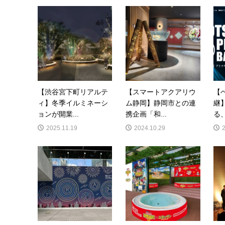
【渋谷宮下町リアルテ
【スマートアクアリウ
【
ィ】冬季イルミネーシ
ム静岡】静岡市との連
継
ョンが開業...
携企画「和...
る、
2025.11.19
2024.10.29