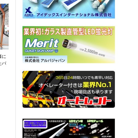
様に
たバ