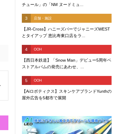
チュール」の「NM ヌードミュ...
3
店舗・施設
【JR-Cross】ハニーズバーでジャニーズWEST
とタイアップ 恵比寿東口店をラ...
4
OOH
【西日本鉄道】「Snow Man」デビュー5周年ベ
ストアルバムの発売にあわせ、...
5
OOH
【Aiロボティクス】スキンケアブランドYunthの
屋外広告を5都市で展開