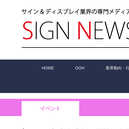
HOME
OOH
業界動向・
イベント