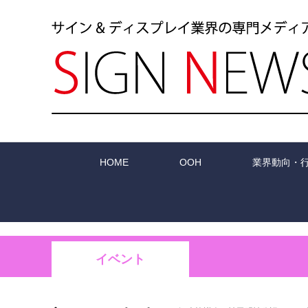
HOME
OOH
業界動向・
イベント