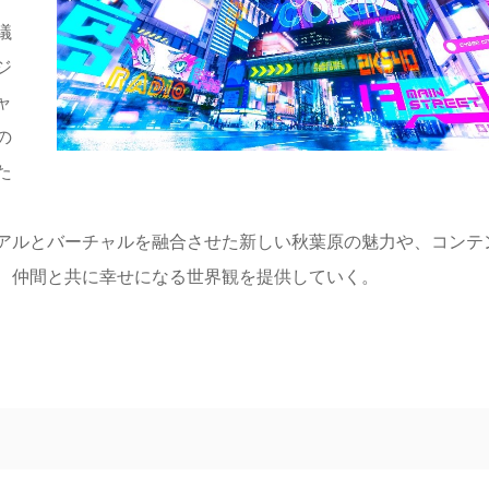
議
ジ
ャ
の
た
アルとバーチャルを融合させた新しい秋葉原の魅力や、コンテ
、仲間と共に幸せになる世界観を提供していく。