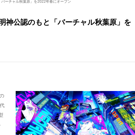
「バーチャル秋葉原」を2022年春にオープン
神田明神公認のもと「バーチャル秋葉原」を
の
代
型
い