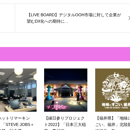
。
【LIVE BOARD】デジタルOOH市場に対して企業が
望むDX化への期待に...
ハットリマーキン
【縁日参りプロジェク
【福井県】「地味
「STEVE JOBS＋
ト2022】「日本三大稲
ごい、福井」北陸