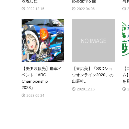
表現した...
応募受付を開...
写真
2022.12.15
2022.04.06
【奥伊吹観光】痛車イ
【東広美】「S&Dショ
【
ベント「ARC
ウオンライン2020」の
ム
Championship
出展社...
を見
2023」...
2020.12.16
2023.05.24