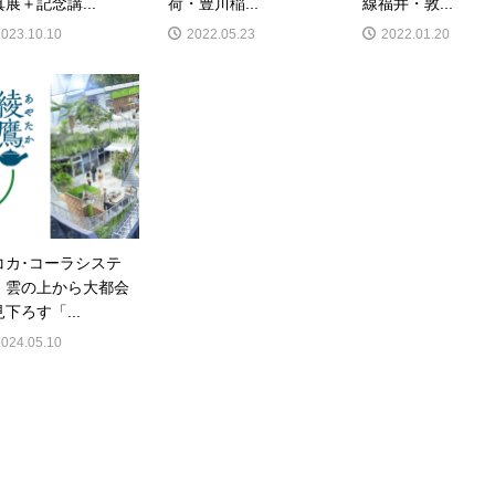
展＋記念講...
荷・豊川稲...
線福井・敦...
2023.10.10
2022.05.23
2022.01.20
コカ･コーラシステ
】雲の上から大都会
下ろす「...
2024.05.10