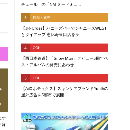
チュール」の「NM ヌードミュ...
3
店舗・施設
【JR-Cross】ハニーズバーでジャニーズWEST
とタイアップ 恵比寿東口店をラ...
4
OOH
【西日本鉄道】「Snow Man」デビュー5周年ベ
ストアルバムの発売にあわせ、...
5
OOH
【Aiロボティクス】スキンケアブランドYunthの
屋外広告を5都市で展開
にす
新幹