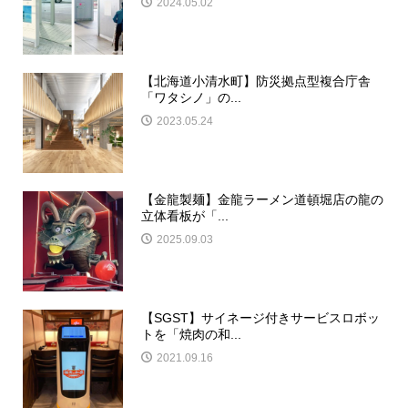
2024.05.02
【北海道小清水町】防災拠点型複合庁舎
「ワタシノ」の...
2023.05.24
【金龍製麺】金龍ラーメン道頓堀店の龍の
立体看板が「...
2025.09.03
【SGST】サイネージ付きサービスロボッ
トを「焼肉の和...
2021.09.16