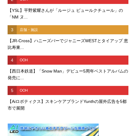
【YSL】平野紫耀さんが「ルージュ ピュールクチュール」の
「NM ヌ...
3
店舗・施設
【JR-Cross】ハニーズバーでジャニーズWESTとタイアップ 恵
比寿東...
4
OOH
【西日本鉄道】「Snow Man」デビュー5周年ベストアルバムの
発売に...
5
OOH
【Aiロボティクス】スキンケアブランドYunthの屋外広告を5都
市で展開