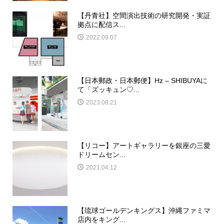
【丹青社】空間演出技術の研究開発・実証
拠点に配信ス...
2022.09.07
【日本郵政・日本郵便】Hz – SHIBUYAに
て「ズッキュン♡...
2023.08.21
【リコー】アートギャラリーを銀座の三愛
ドリームセン...
2021.04.12
【琉球ゴールデンキングス】沖縄ファミマ
店内をキング...