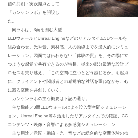
値の共創・実践拠点として
「カンケンラボ」を開設し
た。
同ラボは、3面を囲む大型
LEDウォールとUnreal Engineなどのリアルタイム3Dツールを
組み合わせ、光や音、素材感、人の動線までを没入的にシミュ
レーション。図面では伝わらない「体験の質」を、その場に立
つような感覚で共有できるのが特長。従来の部分最適な設計プ
ロセスを乗り越え、「この空間に立つとどう感じるか」を起点
に、クライアントや関係者との感覚的な対話を重ねながら、心
に残る空間を共創していく。
カンケンラボの主な概要は下記の通り。
主な機能／3面LEDウォールによる没入型空間シミュレーシ
ョン、Unreal Engine等を活用したリアルタイムでの確認、CG
コンテンツ・映像・音響による多感覚シミュレーション
主な用途／意匠・動線・光・音などの総合的な空間体験の検