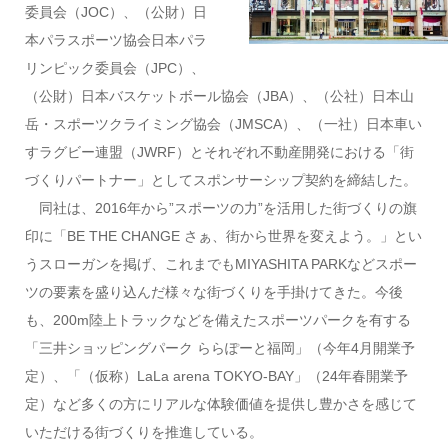
委員会（JOC）、（公財）日
本パラスポーツ協会日本パラ
リンピック委員会（JPC）、
（公財）日本バスケットボール協会（JBA）、（公社）日本山
岳・スポーツクライミング協会（JMSCA）、（一社）日本車い
すラグビー連盟（JWRF）とそれぞれ不動産開発における「街
づくりパートナー」としてスポンサーシップ契約を締結した。
同社は、2016年から”スポーツの力”を活用した街づくりの旗
印に「BE THE CHANGE さぁ、街から世界を変えよう。」とい
うスローガンを掲げ、これまでもMIYASHITA PARKなどスポー
ツの要素を盛り込んだ様々な街づくりを手掛けてきた。今後
も、200m陸上トラックなどを備えたスポーツパークを有する
「三井ショッピングパーク ららぽーと福岡」（今年4月開業予
定）、「（仮称）LaLa arena TOKYO-BAY」（24年春開業予
定）など多くの方にリアルな体験価値を提供し豊かさを感じて
いただける街づくりを推進している。