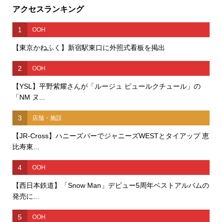
アクセスランキング
1
OOH
【東京かねふく】新宿駅東口に外照式看板を掲出
2
OOH
【YSL】平野紫耀さんが「ルージュ ピュールクチュール」の
「NM ヌ...
3
店舗・施設
【JR-Cross】ハニーズバーでジャニーズWESTとタイアップ 恵
比寿東...
4
OOH
【西日本鉄道】「Snow Man」デビュー5周年ベストアルバムの
発売に...
5
OOH