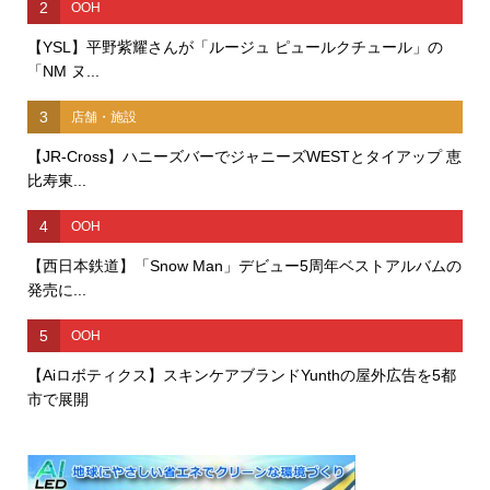
2
OOH
【YSL】平野紫耀さんが「ルージュ ピュールクチュール」の
「NM ヌ...
3
店舗・施設
【JR-Cross】ハニーズバーでジャニーズWESTとタイアップ 恵
比寿東...
4
OOH
【西日本鉄道】「Snow Man」デビュー5周年ベストアルバムの
発売に...
5
OOH
【Aiロボティクス】スキンケアブランドYunthの屋外広告を5都
市で展開