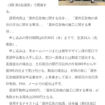
（3階 第2会議室）で開催す
る。
講習内容は「屋外広告物に関する法令」、「屋外広告物の表
示の方法に関する事項」、「屋外広告物の施工に関する事
項」。
申し込みの受付期間は6月30日（水）までで、定員15人（先
着順）。
申し込みは、市ホームページまたは都市デザイン課の窓口で
受講申込書を入手し記入。窓口へ直接または郵送で提出する。
直接提出の場合は、土日祝日の閉庁日以外の午前8時半から午
後5時15分まで受け付ける。郵送の場合は、封筒の表に「屋外
広告物講習会申込書在中」と朱書きして送り、締切日の当日消
印有効。FAX、メールでの提出は不可。
受講手数料は3000円。「屋外広告物の施工に関する事項」が
免除される場合は2000円となる。
使用するテキストは「屋外広告の知識」法令編（第5次改訂