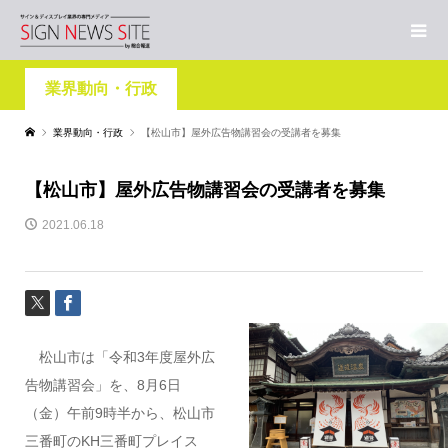
業界動向・行政
業界動向・行政
【松山市】屋外広告物講習会の受講者を募集
【松山市】屋外広告物講習会の受講者を募集
2021.06.18
松山市は「令和3年度屋外広
告物講習会」を、8月6日
（金）午前9時半から、松山市
三番町のKH三番町プレイス