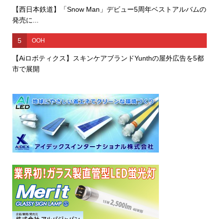
【西日本鉄道】「Snow Man」デビュー5周年ベストアルバムの
発売に...
5
OOH
【Aiロボティクス】スキンケアブランドYunthの屋外広告を5都
市で展開