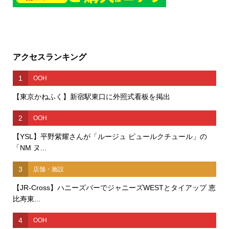
アクセスランキング
1
OOH
【東京かねふく】新宿駅東口に外照式看板を掲出
2
OOH
【YSL】平野紫耀さんが「ルージュ ピュールクチュール」の
「NM ヌ...
3
店舗・施設
【JR-Cross】ハニーズバーでジャニーズWESTとタイアップ 恵
比寿東...
4
OOH