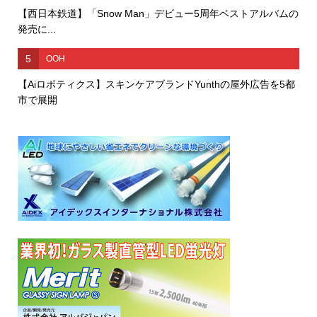
【西日本鉄道】「Snow Man」デビュー5周年ベストアルバムの
発売に...
5
OOH
【Aiロボティクス】スキンケアブランドYunthの屋外広告を5都
市で展開