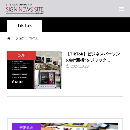
TikTok
ブログ
TikTok
【TikTok】ビジネスパーソン
OOH
の街“新橋”をジャック...
2024.10.28
特別企画