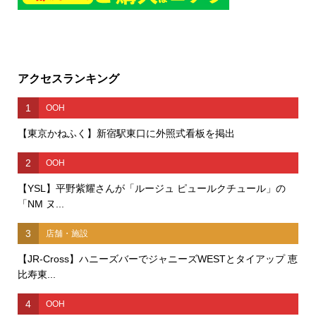
アクセスランキング
1
OOH
【東京かねふく】新宿駅東口に外照式看板を掲出
2
OOH
【YSL】平野紫耀さんが「ルージュ ピュールクチュール」の
「NM ヌ...
3
店舗・施設
【JR-Cross】ハニーズバーでジャニーズWESTとタイアップ 恵
比寿東...
4
OOH