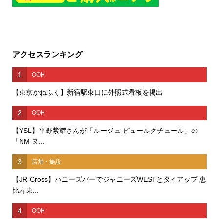
アクセスランキング
1
OOH
【東京かねふく】新宿駅東口に外照式看板を掲出
2
OOH
【YSL】平野紫耀さんが「ルージュ ピュールクチュール」の
「NM ヌ...
3
店舗・施設
【JR-Cross】ハニーズバーでジャニーズWESTとタイアップ 恵
比寿東...
4
OOH