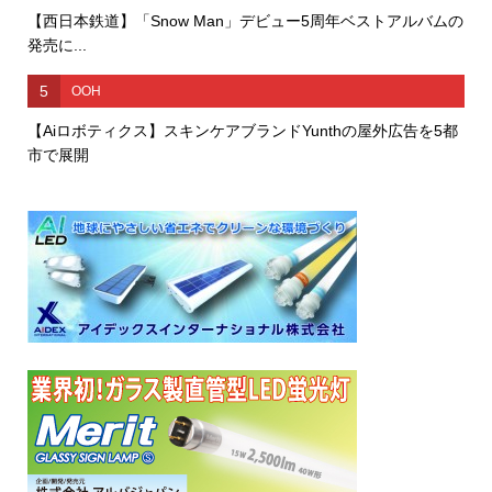
【西日本鉄道】「Snow Man」デビュー5周年ベストアルバムの
発売に...
5
OOH
【Aiロボティクス】スキンケアブランドYunthの屋外広告を5都
市で展開