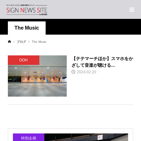
The Music
ブログ
The Music
【テテマーチほか】スマホをか
OOH
ざして音楽が聴ける...
2024.02.20
特別企画