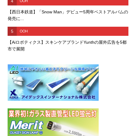
4
OOH
【西日本鉄道】「Snow Man」デビュー5周年ベストアルバムの
発売に...
5
OOH
【Aiロボティクス】スキンケアブランドYunthの屋外広告を5都
市で展開