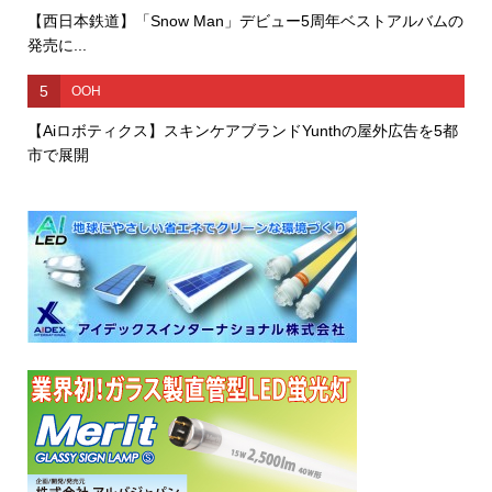
【西日本鉄道】「Snow Man」デビュー5周年ベストアルバムの
発売に...
5
OOH
【Aiロボティクス】スキンケアブランドYunthの屋外広告を5都
市で展開