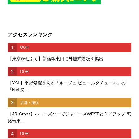
アクセスランキング
1
OOH
【東京かねふく】新宿駅東口に外照式看板を掲出
2
OOH
【YSL】平野紫耀さんが「ルージュ ピュールクチュール」の
「NM ヌ...
3
店舗・施設
【JR-Cross】ハニーズバーでジャニーズWESTとタイアップ 恵
比寿東...
4
OOH