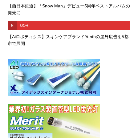
【西日本鉄道】「Snow Man」デビュー5周年ベストアルバムの
発売に...
5
OOH
【Aiロボティクス】スキンケアブランドYunthの屋外広告を5都
市で展開