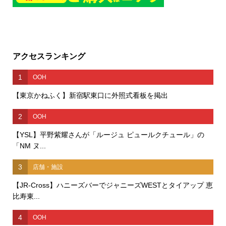
アクセスランキング
1
OOH
【東京かねふく】新宿駅東口に外照式看板を掲出
2
OOH
【YSL】平野紫耀さんが「ルージュ ピュールクチュール」の
「NM ヌ...
3
店舗・施設
【JR-Cross】ハニーズバーでジャニーズWESTとタイアップ 恵
比寿東...
4
OOH