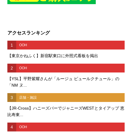
アクセスランキング
1
OOH
【東京かねふく】新宿駅東口に外照式看板を掲出
2
OOH
【YSL】平野紫耀さんが「ルージュ ピュールクチュール」の
「NM ヌ...
3
店舗・施設
【JR-Cross】ハニーズバーでジャニーズWESTとタイアップ 恵
比寿東...
4
OOH