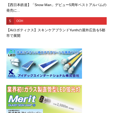
【西日本鉄道】「Snow Man」デビュー5周年ベストアルバムの
発売に...
5
OOH
【Aiロボティクス】スキンケアブランドYunthの屋外広告を5都
市で展開