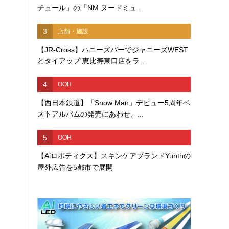
チュール」の「NM ヌードミュ...
3
店舗・施設
【JR-Cross】ハニーズバーでジャニーズWEST
とタイアップ 恵比寿東口店をラ...
4
OOH
【西日本鉄道】「Snow Man」デビュー5周年ベ
ストアルバムの発売にあわせ、...
5
OOH
【Aiロボティクス】スキンケアブランドYunthの
屋外広告を5都市で展開