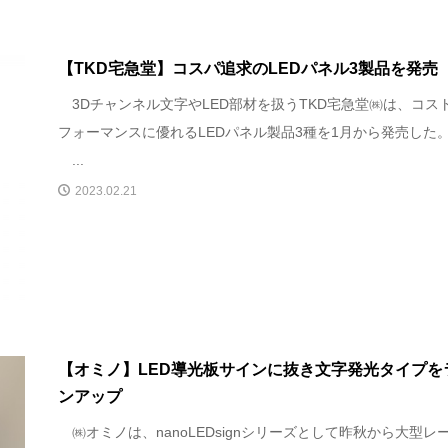
【TKD宅急堂】コスパ追求のLEDパネル3製品を発売
3Dチャンネル文字やLED部材を扱うTKD宅急堂㈱は、コス
フォーマンスに優れるLEDパネル製品3種を1月から発売した
...
2023.02.21
【オミノ】LED導光板サインに抜き文字発光タイプを
ンアップ
㈱オミノは、nanoLEDsignシリーズとして昨秋から大型レ