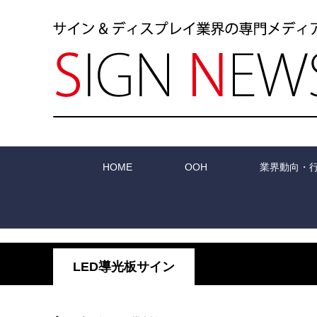
HOME
OOH
業界動向・
LED導光板サイン