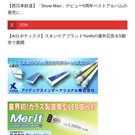
【西日本鉄道】「Snow Man」デビュー5周年ベストアルバムの
発売に...
5
OOH
【Aiロボティクス】スキンケアブランドYunthの屋外広告を5都
市で展開