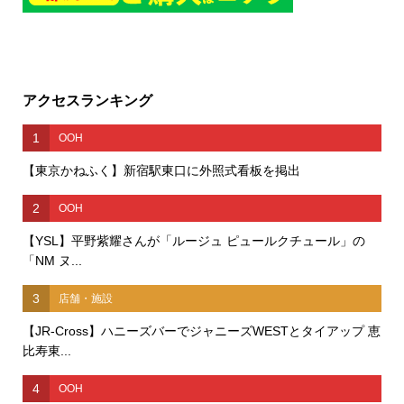
アクセスランキング
1
OOH
【東京かねふく】新宿駅東口に外照式看板を掲出
2
OOH
【YSL】平野紫耀さんが「ルージュ ピュールクチュール」の
「NM ヌ...
3
店舗・施設
【JR-Cross】ハニーズバーでジャニーズWESTとタイアップ 恵
比寿東...
4
OOH