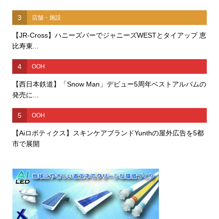
3
店舗・施設
【JR-Cross】ハニーズバーでジャニーズWESTとタイアップ 恵
比寿東...
4
OOH
【西日本鉄道】「Snow Man」デビュー5周年ベストアルバムの
発売に...
5
OOH
【Aiロボティクス】スキンケアブランドYunthの屋外広告を5都
市で展開