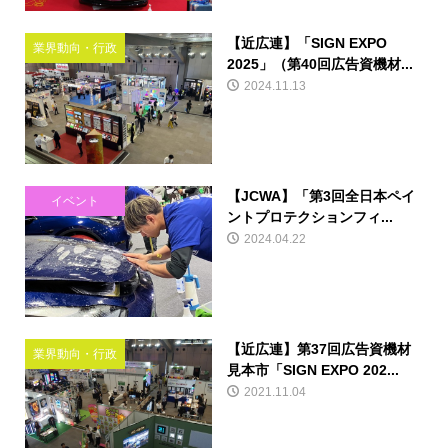
【近広連】「SIGN EXPO
業界動向・行政
2025」（第40回広告資機材...
2024.11.13
【JCWA】「第3回全日本ペイ
イベント
ントプロテクションフィ...
2024.04.22
【近広連】第37回広告資機材
業界動向・行政
見本市「SIGN EXPO 202...
2021.11.04