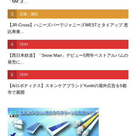
「NM ヌ...
3
店舗・施設
【JR-Cross】ハニーズバーでジャニーズWESTとタイアップ 恵
比寿東...
4
OOH
【西日本鉄道】「Snow Man」デビュー5周年ベストアルバムの
発売に...
5
OOH
【Aiロボティクス】スキンケアブランドYunthの屋外広告を5都
市で展開