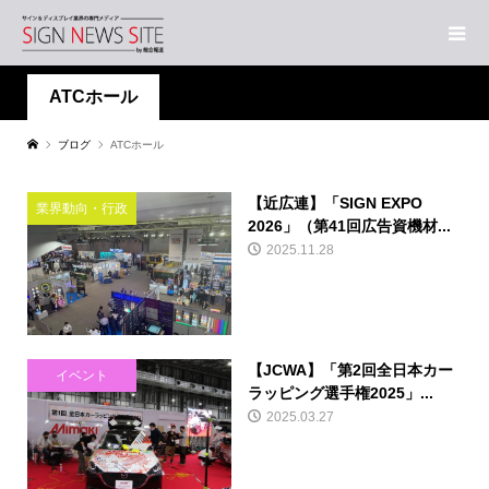
ATCホール
ブログ
ATCホール
【近広連】「SIGN EXPO
業界動向・行政
2026」（第41回広告資機材...
2025.11.28
【JCWA】「第2回全日本カー
イベント
ラッピング選手権2025」...
2025.03.27