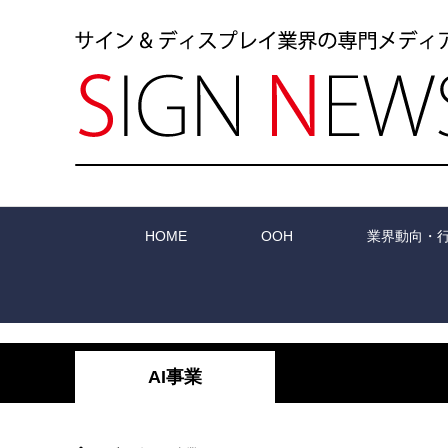
HOME
OOH
業界動向・
AI事業