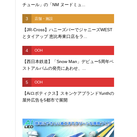
チュール」の「NM ヌードミュ...
3
店舗・施設
【JR-Cross】ハニーズバーでジャニーズWEST
とタイアップ 恵比寿東口店をラ...
4
OOH
【西日本鉄道】「Snow Man」デビュー5周年ベ
ストアルバムの発売にあわせ、...
5
OOH
【Aiロボティクス】スキンケアブランドYunthの
屋外広告を5都市で展開