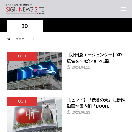
3D
ブログ
3D
【小田急エージェンシー】XR
OOH
広告を3Dビジョンに融...
2024.04.11
【ヒット】『渋谷の犬』に新作
OOH
動画〜国内初『DOOH...
2023.06.23