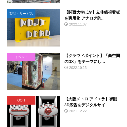
【関西大学ほか】立体錯視看板
製品・サービス
を実用化 アナログ的...
2022.11.07
【クラウドポイント】「商空間
イベント
のDX」をテーマにし...
2022.10.13
【大阪メトロ アドエラ】裸眼
OOH
3D広告をデジタルサイ...
2021.12.22