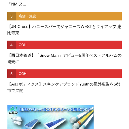
「NM ヌ...
3
店舗・施設
【JR-Cross】ハニーズバーでジャニーズWESTとタイアップ 恵
比寿東...
4
OOH
【西日本鉄道】「Snow Man」デビュー5周年ベストアルバムの
発売に...
5
OOH
【Aiロボティクス】スキンケアブランドYunthの屋外広告を5都
市で展開