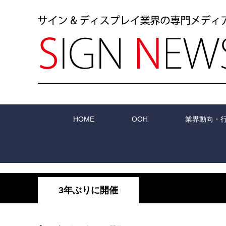
HOME
OOH
業界動向・
3年ぶりに開催