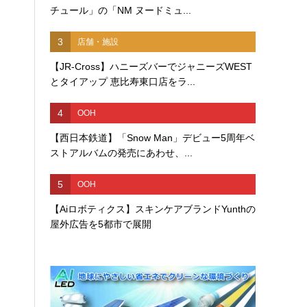
チュール」の「NM ヌードミュ...
3
店舗・施設
【JR-Cross】ハニーズバーでジャニーズWEST
とタイアップ 恵比寿東口店をラ...
4
OOH
【西日本鉄道】「Snow Man」デビュー5周年ベ
ストアルバムの発売にあわせ、...
5
OOH
【Aiロボティクス】スキンケアブランドYunthの
屋外広告を5都市で展開