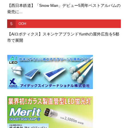
【西日本鉄道】「Snow Man」デビュー5周年ベストアルバムの
発売に...
5
OOH
【Aiロボティクス】スキンケアブランドYunthの屋外広告を5都
市で展開