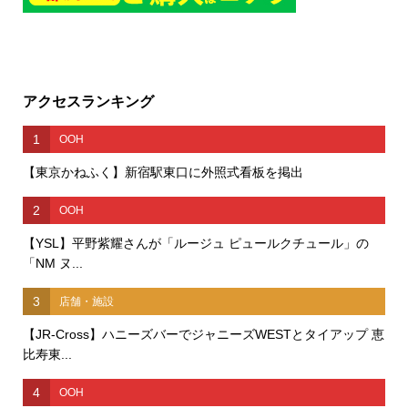
アクセスランキング
1
OOH
【東京かねふく】新宿駅東口に外照式看板を掲出
2
OOH
【YSL】平野紫耀さんが「ルージュ ピュールクチュール」の
「NM ヌ...
3
店舗・施設
【JR-Cross】ハニーズバーでジャニーズWESTとタイアップ 恵
比寿東...
4
OOH