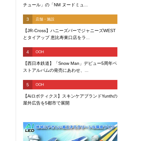
チュール」の「NM ヌードミュ...
3
店舗・施設
【JR-Cross】ハニーズバーでジャニーズWEST
とタイアップ 恵比寿東口店をラ...
4
OOH
【西日本鉄道】「Snow Man」デビュー5周年ベ
ストアルバムの発売にあわせ、...
5
OOH
【Aiロボティクス】スキンケアブランドYunthの
屋外広告を5都市で展開