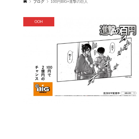
ブログ
100円BIG×進撃の巨人
OOH