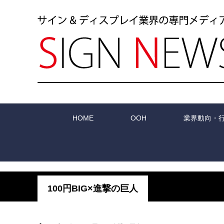
HOME
OOH
業界動向・
100円BIG×進撃の巨人