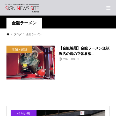
金龍ラーメン
ブログ
金龍ラーメン
【金龍製麺】金龍ラーメン道頓
店舗・施設
堀店の龍の立体看板...
2025.09.03
特別企画