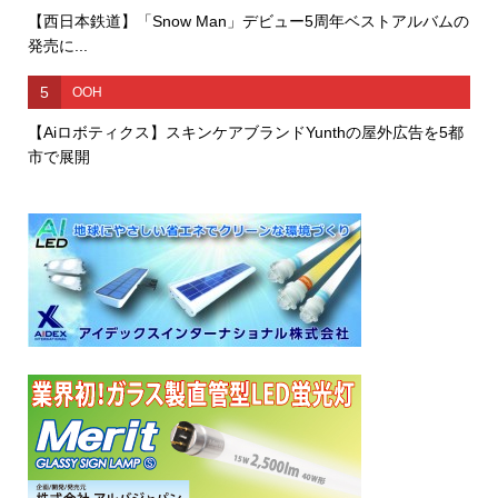
【西日本鉄道】「Snow Man」デビュー5周年ベストアルバムの
発売に...
5
OOH
【Aiロボティクス】スキンケアブランドYunthの屋外広告を5都
市で展開