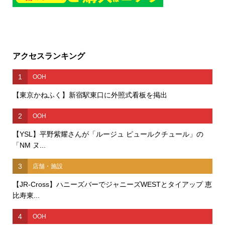
アクセスランキング
1
OOH
【東京かねふく】新宿駅東口に外照式看板を掲出
2
OOH
【YSL】平野紫耀さんが「ルージュ ピュールクチュール」の
「NM ヌ...
3
店舗・施設
【JR-Cross】ハニーズバーでジャニーズWESTとタイアップ 恵
比寿東...
4
OOH