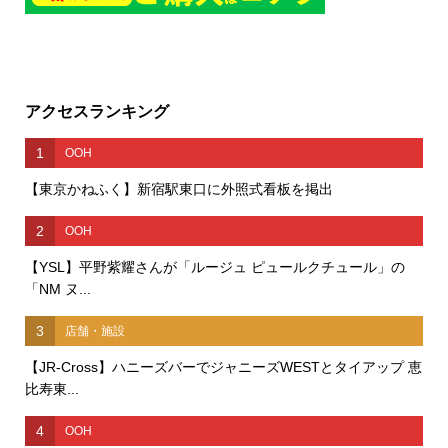
アクセスランキング
1
OOH
【東京かねふく】新宿駅東口に外照式看板を掲出
2
OOH
【YSL】平野紫耀さんが「ルージュ ピュールクチュール」の
「NM ヌ...
3
店舗・施設
【JR-Cross】ハニーズバーでジャニーズWESTとタイアップ 恵
比寿東...
4
OOH