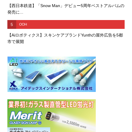
【西日本鉄道】「Snow Man」デビュー5周年ベストアルバムの
発売に...
5
OOH
【Aiロボティクス】スキンケアブランドYunthの屋外広告を5都
市で展開