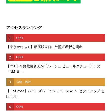
アクセスランキング
1
OOH
【東京かねふく】新宿駅東口に外照式看板を掲出
2
OOH
【YSL】平野紫耀さんが「ルージュ ピュールクチュール」の
「NM ヌ...
3
店舗・施設
【JR-Cross】ハニーズバーでジャニーズWESTとタイアップ 恵
比寿東...
4
OOH