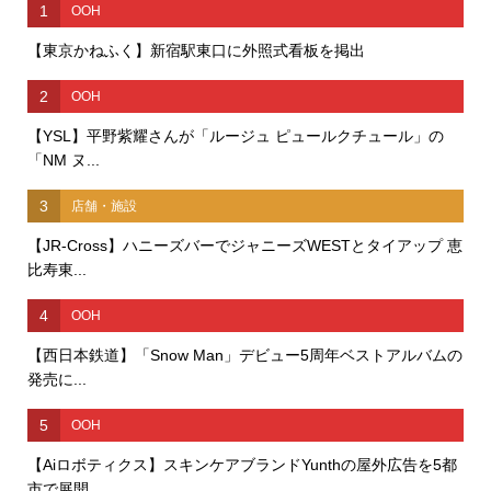
1
OOH
【東京かねふく】新宿駅東口に外照式看板を掲出
2
OOH
【YSL】平野紫耀さんが「ルージュ ピュールクチュール」の
「NM ヌ...
3
店舗・施設
【JR-Cross】ハニーズバーでジャニーズWESTとタイアップ 恵
比寿東...
4
OOH
【西日本鉄道】「Snow Man」デビュー5周年ベストアルバムの
発売に...
5
OOH
【Aiロボティクス】スキンケアブランドYunthの屋外広告を5都
市で展開