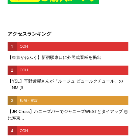
アクセスランキング
1
OOH
【東京かねふく】新宿駅東口に外照式看板を掲出
2
OOH
【YSL】平野紫耀さんが「ルージュ ピュールクチュール」の
「NM ヌ...
3
店舗・施設
【JR-Cross】ハニーズバーでジャニーズWESTとタイアップ 恵
比寿東...
4
OOH