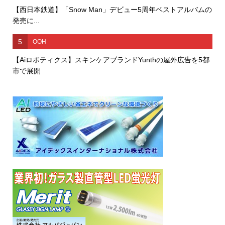
【西日本鉄道】「Snow Man」デビュー5周年ベストアルバムの
発売に...
5
OOH
【Aiロボティクス】スキンケアブランドYunthの屋外広告を5都
市で展開