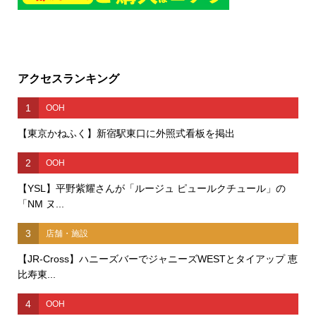
アクセスランキング
1
OOH
【東京かねふく】新宿駅東口に外照式看板を掲出
2
OOH
【YSL】平野紫耀さんが「ルージュ ピュールクチュール」の
「NM ヌ...
3
店舗・施設
【JR-Cross】ハニーズバーでジャニーズWESTとタイアップ 恵
比寿東...
4
OOH