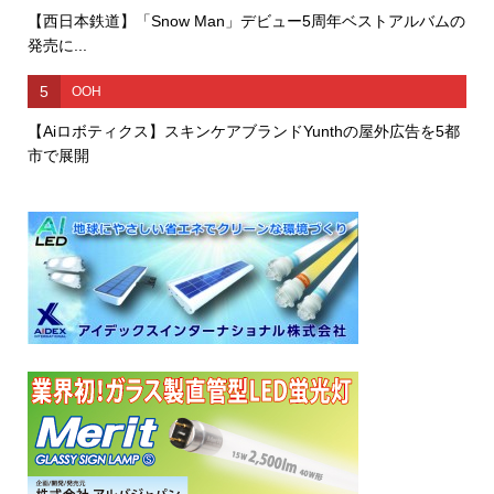
【西日本鉄道】「Snow Man」デビュー5周年ベストアルバムの
発売に...
5
OOH
【Aiロボティクス】スキンケアブランドYunthの屋外広告を5都
市で展開