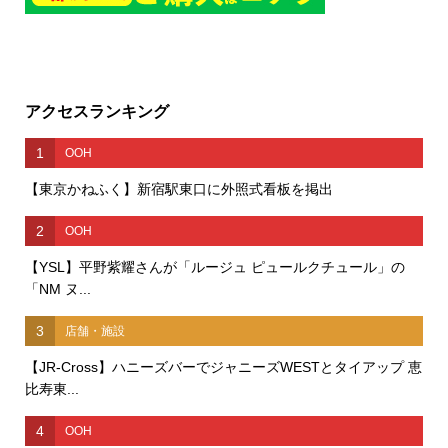
アクセスランキング
1
OOH
【東京かねふく】新宿駅東口に外照式看板を掲出
2
OOH
【YSL】平野紫耀さんが「ルージュ ピュールクチュール」の
「NM ヌ...
3
店舗・施設
【JR-Cross】ハニーズバーでジャニーズWESTとタイアップ 恵
比寿東...
4
OOH