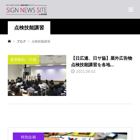
点検技能講習
ブログ
点検技能講習
【日広連、日サ協】屋外広告物
業界動向・行政
点検技能講習を各地...
2021.06.02
特別企画