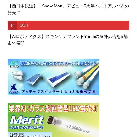
【西日本鉄道】「Snow Man」デビュー5周年ベストアルバムの
発売に...
5
OOH
【Aiロボティクス】スキンケアブランドYunthの屋外広告を5都
市で展開