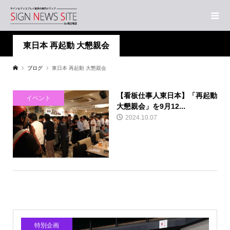
東日本 再起動 大懇親会
ブログ
東日本 再起動 大懇親会
【看板仕事人東日本】「再起動
イベント
大懇親会」を9月12...
2024.10.07
特別企画