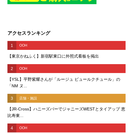
アクセスランキング
1
OOH
【東京かねふく】新宿駅東口に外照式看板を掲出
2
OOH
【YSL】平野紫耀さんが「ルージュ ピュールクチュール」の
「NM ヌ...
3
店舗・施設
【JR-Cross】ハニーズバーでジャニーズWESTとタイアップ 恵
比寿東...
4
OOH