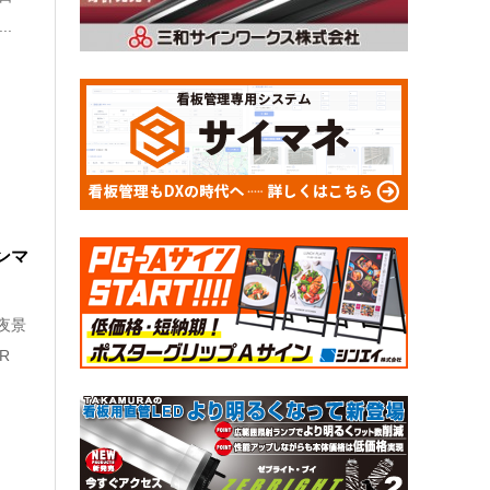
..
ンマ
夜景
R