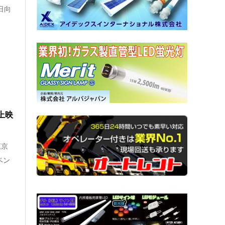
日向
上映
東京
ベン