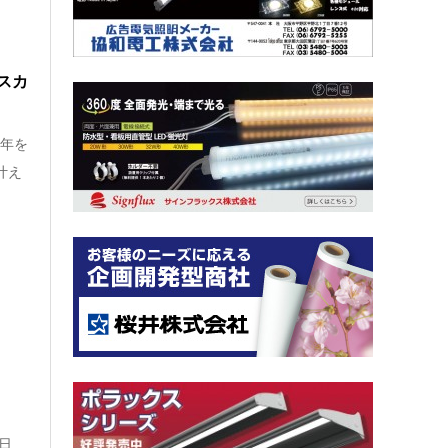
スカ
周年を
叶え
日