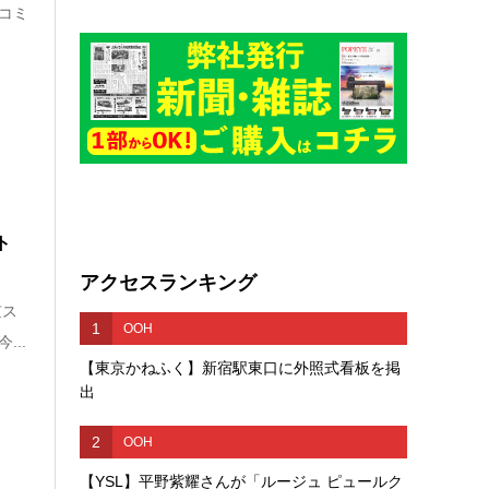
コミ
ト
アクセスランキング
京ス
1
OOH
...
【東京かねふく】新宿駅東口に外照式看板を掲
出
2
OOH
【YSL】平野紫耀さんが「ルージュ ピュールク