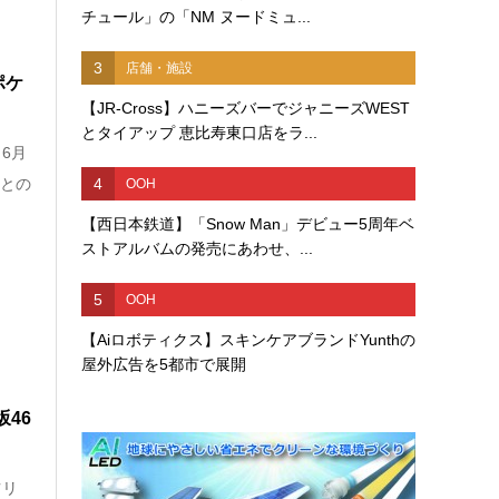
チュール」の「NM ヌードミュ...
3
店舗・施設
ポケ
【JR-Cross】ハニーズバーでジャニーズWEST
とタイアップ 恵比寿東口店をラ...
6月
4
」との
OOH
【西日本鉄道】「Snow Man」デビュー5周年ベ
ストアルバムの発売にあわせ、...
5
OOH
【Aiロボティクス】スキンケアブランドYunthの
屋外広告を5都市で展開
46
ツリ