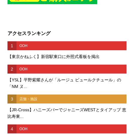
アクセスランキング
1
OOH
【東京かねふく】新宿駅東口に外照式看板を掲出
2
OOH
【YSL】平野紫耀さんが「ルージュ ピュールクチュール」の
「NM ヌ...
3
店舗・施設
【JR-Cross】ハニーズバーでジャニーズWESTとタイアップ 恵
比寿東...
4
OOH