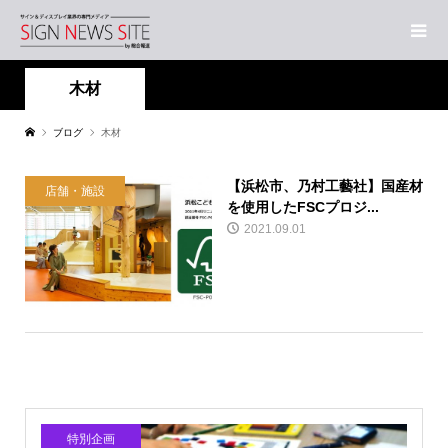
木材
ブログ
木材
【浜松市、乃村工藝社】国産材
店舗・施設
を使用したFSCプロジ...
2021.09.01
特別企画