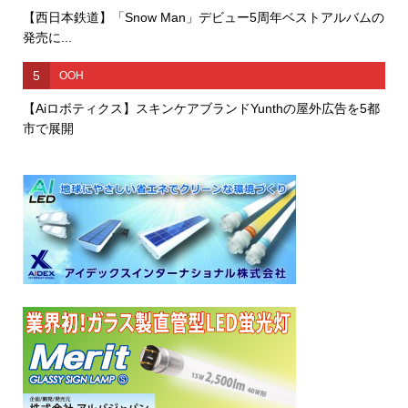
【西日本鉄道】「Snow Man」デビュー5周年ベストアルバムの
発売に...
5
OOH
【Aiロボティクス】スキンケアブランドYunthの屋外広告を5都
市で展開