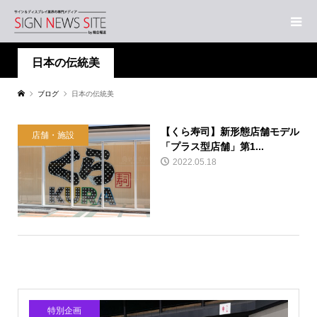
日本の伝統美
ブログ
日本の伝統美
【くら寿司】新形態店舗モデル
店舗・施設
「プラス型店舗」第1...
2022.05.18
特別企画