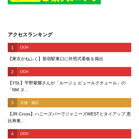
アクセスランキング
1
OOH
【東京かねふく】新宿駅東口に外照式看板を掲出
2
OOH
【YSL】平野紫耀さんが「ルージュ ピュールクチュール」の
「NM ヌ...
3
店舗・施設
【JR-Cross】ハニーズバーでジャニーズWESTとタイアップ 恵
比寿東...
4
OOH