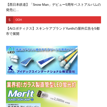
【西日本鉄道】「Snow Man」デビュー5周年ベストアルバムの
発売に...
5
OOH
【Aiロボティクス】スキンケアブランドYunthの屋外広告を5都
市で展開