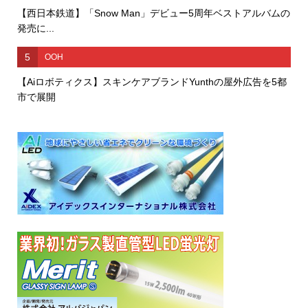
【西日本鉄道】「Snow Man」デビュー5周年ベストアルバムの
発売に...
5
OOH
【Aiロボティクス】スキンケアブランドYunthの屋外広告を5都
市で展開