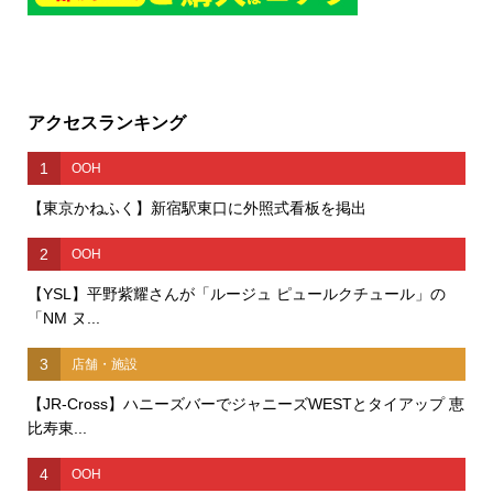
アクセスランキング
1
OOH
【東京かねふく】新宿駅東口に外照式看板を掲出
2
OOH
【YSL】平野紫耀さんが「ルージュ ピュールクチュール」の
「NM ヌ...
3
店舗・施設
【JR-Cross】ハニーズバーでジャニーズWESTとタイアップ 恵
比寿東...
4
OOH