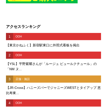
アクセスランキング
1
OOH
【東京かねふく】新宿駅東口に外照式看板を掲出
2
OOH
【YSL】平野紫耀さんが「ルージュ ピュールクチュール」の
「NM ヌ...
3
店舗・施設
【JR-Cross】ハニーズバーでジャニーズWESTとタイアップ 恵
比寿東...
4
OOH