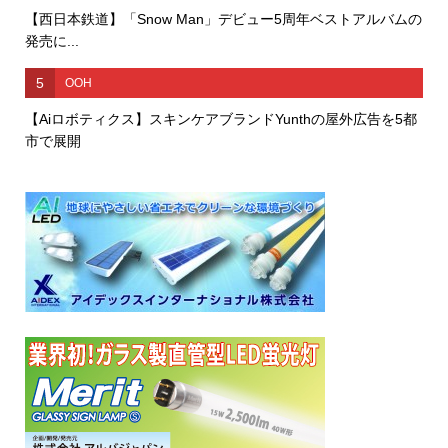
【西日本鉄道】「Snow Man」デビュー5周年ベストアルバムの
発売に...
5
OOH
【Aiロボティクス】スキンケアブランドYunthの屋外広告を5都
市で展開