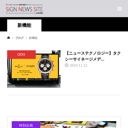
新機能
ブログ
新機能
【ニューステクノロジー】タク
OOH
シーサイネージメデ...
2024.11.12
特別企画