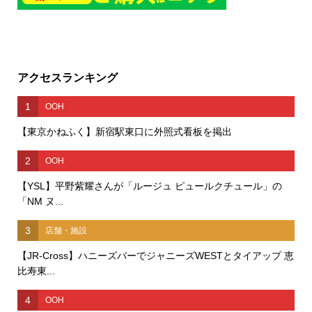
アクセスランキング
1
OOH
【東京かねふく】新宿駅東口に外照式看板を掲出
2
OOH
【YSL】平野紫耀さんが「ルージュ ピュールクチュール」の
「NM ヌ...
3
店舗・施設
【JR-Cross】ハニーズバーでジャニーズWESTとタイアップ 恵
比寿東...
4
OOH