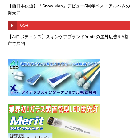
【西日本鉄道】「Snow Man」デビュー5周年ベストアルバムの
発売に...
5
OOH
【Aiロボティクス】スキンケアブランドYunthの屋外広告を5都
市で展開