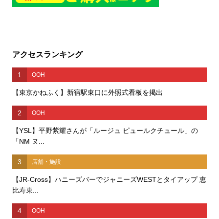
アクセスランキング
1
OOH
【東京かねふく】新宿駅東口に外照式看板を掲出
2
OOH
【YSL】平野紫耀さんが「ルージュ ピュールクチュール」の
「NM ヌ...
3
店舗・施設
【JR-Cross】ハニーズバーでジャニーズWESTとタイアップ 恵
比寿東...
4
OOH