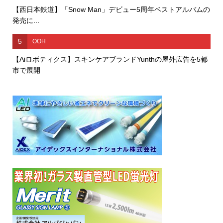
【西日本鉄道】「Snow Man」デビュー5周年ベストアルバムの
発売に...
5
OOH
【Aiロボティクス】スキンケアブランドYunthの屋外広告を5都
市で展開