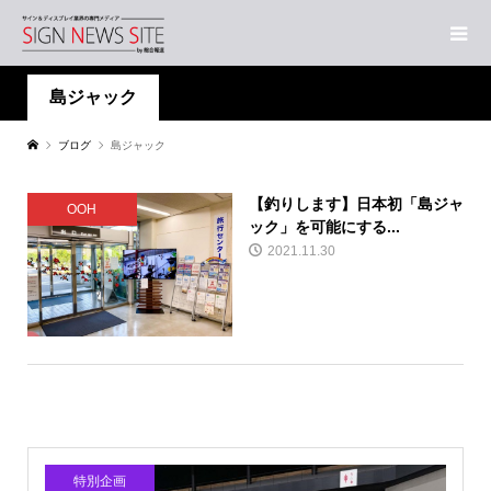
島ジャック
ブログ
島ジャック
【釣りします】日本初「島ジャ
OOH
ック」を可能にする...
2021.11.30
特別企画