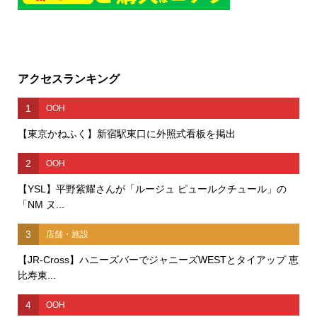
アクセスランキング
1
OOH
【東京かねふく】新宿駅東口に外照式看板を掲出
2
OOH
【YSL】平野紫耀さんが「ルージュ ピュールクチュール」の
「NM ヌ...
3
店舗・施設
【JR-Cross】ハニーズバーでジャニーズWESTとタイアップ 恵
比寿東...
4
OOH