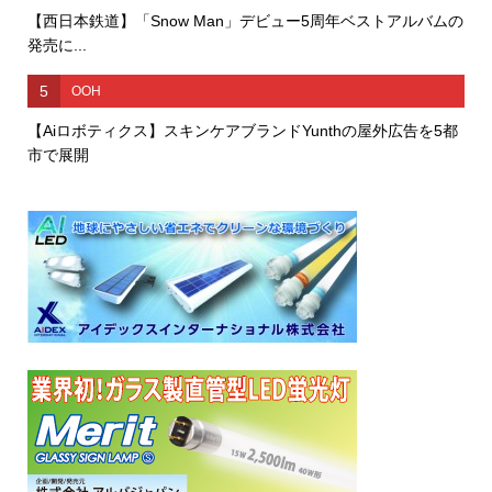
【西日本鉄道】「Snow Man」デビュー5周年ベストアルバムの
発売に...
5
OOH
【Aiロボティクス】スキンケアブランドYunthの屋外広告を5都
市で展開