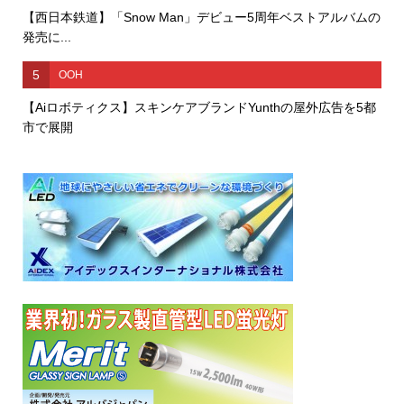
【西日本鉄道】「Snow Man」デビュー5周年ベストアルバムの
発売に...
5
OOH
【Aiロボティクス】スキンケアブランドYunthの屋外広告を5都
市で展開