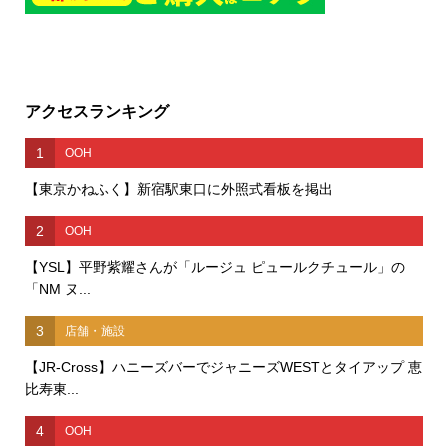
アクセスランキング
1
OOH
【東京かねふく】新宿駅東口に外照式看板を掲出
2
OOH
【YSL】平野紫耀さんが「ルージュ ピュールクチュール」の
「NM ヌ...
3
店舗・施設
【JR-Cross】ハニーズバーでジャニーズWESTとタイアップ 恵
比寿東...
4
OOH