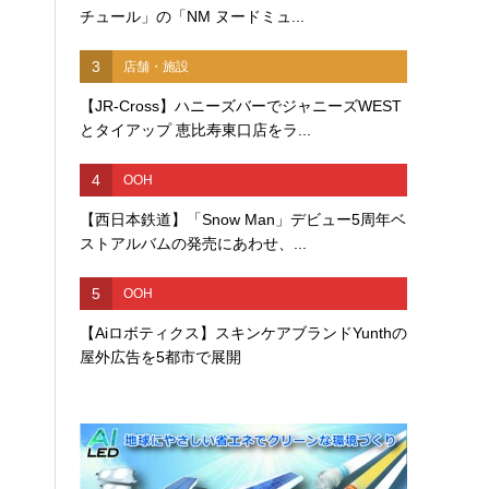
チュール」の「NM ヌードミュ...
3
店舗・施設
【JR-Cross】ハニーズバーでジャニーズWEST
とタイアップ 恵比寿東口店をラ...
4
OOH
【西日本鉄道】「Snow Man」デビュー5周年ベ
ストアルバムの発売にあわせ、...
5
OOH
【Aiロボティクス】スキンケアブランドYunthの
屋外広告を5都市で展開