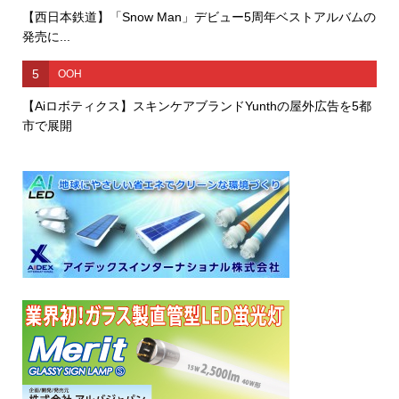
【西日本鉄道】「Snow Man」デビュー5周年ベストアルバムの
発売に...
5
OOH
【Aiロボティクス】スキンケアブランドYunthの屋外広告を5都
市で展開