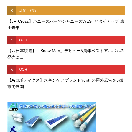
3
店舗・施設
【JR-Cross】ハニーズバーでジャニーズWESTとタイアップ 恵
比寿東...
4
OOH
【西日本鉄道】「Snow Man」デビュー5周年ベストアルバムの
発売に...
5
OOH
【Aiロボティクス】スキンケアブランドYunthの屋外広告を5都
市で展開