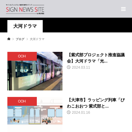
大河ドラマ
ブログ
大河ドラマ
【紫式部プロジェクト推進協議
OOH
会】大河ドラマ「光...
2024.03.11
【大津市】ラッピング列車「び
OOH
わこおおつ 紫式部と...
2024.01.16