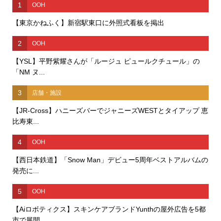
1
OOH
【東京かねふく】新宿駅東口に外照式看板を掲出
2
OOH
【YSL】平野紫耀さんが「ルージュ ピュールクチュール」の
「NM ヌ...
3
店舗・施設
【JR-Cross】ハニーズバーでジャニーズWESTとタイアップ 恵
比寿東...
4
OOH
【西日本鉄道】「Snow Man」デビュー5周年ベストアルバムの
発売に...
5
OOH
【Aiロボティクス】スキンケアブランドYunthの屋外広告を5都
市で展開