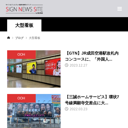
大型看板
ブログ
大型看板
【GTN】JR成田空港駅改札内
OOH
コンコースに、「外国人...
2023.12.27
【三誠ホームサービス】環状7
OOH
号線満願寺交差点に大...
2022.03.23