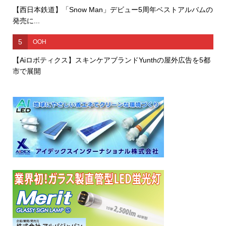
【西日本鉄道】「Snow Man」デビュー5周年ベストアルバムの
発売に...
5
OOH
【Aiロボティクス】スキンケアブランドYunthの屋外広告を5都
市で展開