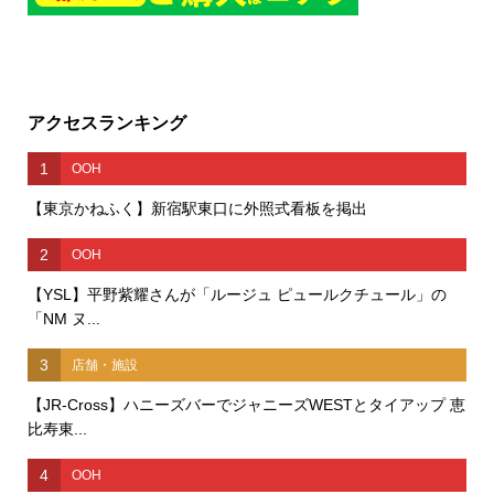
アクセスランキング
1
OOH
【東京かねふく】新宿駅東口に外照式看板を掲出
2
OOH
【YSL】平野紫耀さんが「ルージュ ピュールクチュール」の
「NM ヌ...
3
店舗・施設
【JR-Cross】ハニーズバーでジャニーズWESTとタイアップ 恵
比寿東...
4
OOH