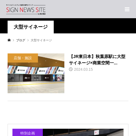
大型サイネージ
ブログ
大型サイネージ
【JR東日本】秋葉原駅に大型
店舗・施設
サイネージ×商業空間一...
2024.03.15
特別企画