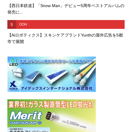
【西日本鉄道】「Snow Man」デビュー5周年ベストアルバムの
発売に...
5
OOH
【Aiロボティクス】スキンケアブランドYunthの屋外広告を5都
市で展開