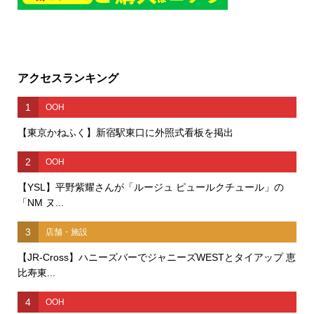
アクセスランキング
1
OOH
【東京かねふく】新宿駅東口に外照式看板を掲出
2
OOH
【YSL】平野紫耀さんが「ルージュ ピュールクチュール」の
「NM ヌ...
3
店舗・施設
【JR-Cross】ハニーズバーでジャニーズWESTとタイアップ 恵
比寿東...
4
OOH