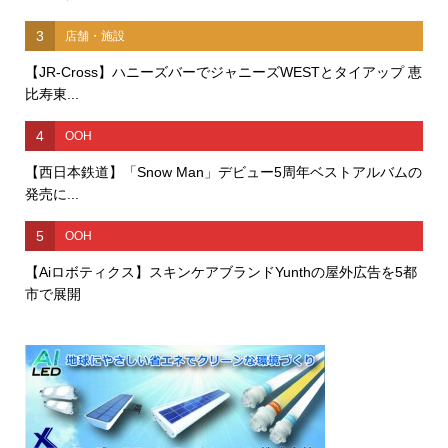
3
店舗・施設
【JR-Cross】ハニーズバーでジャニーズWESTとタイアップ 恵
比寿東...
4
OOH
【西日本鉄道】「Snow Man」デビュー5周年ベストアルバムの
発売に...
5
OOH
【Aiロボティクス】スキンケアブランドYunthの屋外広告を5都
市で展開